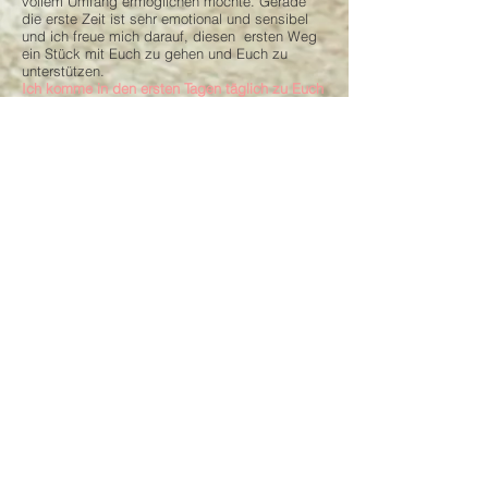
vollem Umfang ermöglichen möchte. Gerade
die erste Zeit ist sehr emotional und sensibel
und ich freue mich darauf, diesen ersten Weg
ein Stück mit Euch zu gehen und Euch zu
unterstützen.
Ich komme in den ersten Tagen täglich zu Euch
um die Rückbildung, das Stillen und die
Wundheilung zu beobachten und
gegebenenfalls Hilfestellung zu leisten.
Danach werde ich den Besuchsrhytmus mit
Euch gemeinsam abstimmen.
Bei Eurem Kind kontrolliere ich unter anderem
die Nabelheilung und die Gewichtszunahme.
Außerdem gebe ich Euch Hilfestellung beim
ersten Baden, der Pflege und des Handlings.
Copyright © 2024 Lisa List
Hebamme Lisa List