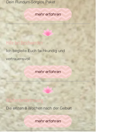
Dein Rundum-Sorglos Paket
mehr erfahren
Hilfe bei Beschwerden
Ich begleite Euch fachkundig und
vertrauensvoll
mehr erfahren
Wochenbettbetreuung
Die ersten 8 Wochen nach der Geburt
mehr erfahren